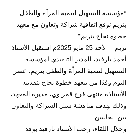
بواسطة
التسهيل
لتنمية
*مؤسسة التسهيل لتنمية المرأة والطفل
المرأة
بتريم توقع اتفاقية شراكة وتعاون مع معهد
والطفل
خطوة نجاح بتريم*
بتريم
توقع
تريم – الأحد 25 مايو 2025م استقبل الأستاذ
اتفاقية
أحمد بارفيد، المدير التنفيذي لمؤسسة
شراكة
التسهيل لتنمية المرأة والطفل بتريم، عصر
وتعاون
مع
اليوم وفدًا من معهد خطوة نجاح يتقدمه
معهد
الأستاذة منتهى فرج قمزاوي، مديرة المعهد،
خطوة
نجاح
وذلك بهدف مناقشة سبل الشراكة والتعاون
بتريم*
بين الجانبين.
وخلال اللقاء، رحب الأستاذ بارفيد بوفد