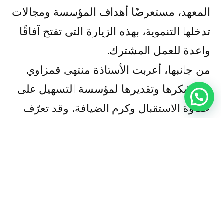
المعهد، مستعرضًا أهداف المؤسسة ومجالات
تدخلها التنموية، بهذه الزيارة التي تفتح آفاقًا
واعدة للعمل المشترك.
من جانبها، أعربت الأستاذة منتهى قمزاوي
عن شكرها وتقديرها لمؤسسة التسهيل على
حفاوة الاستقبال وكرم الضيافة، وقد تعرّف
وفد المعهد خلال الزيارة على برامج مؤسسة
التسهيل ومشاريعها النوعية، ليُختتم اللقاء
بتوقيع اتفاقية شراكة وتعاون بين الطرفين،
في ظل تطابق رؤى المؤسستين وأهدافهما
في التنمية المجتمعية.