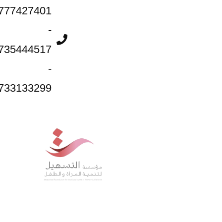
777427401
-
735444517
-
733133299