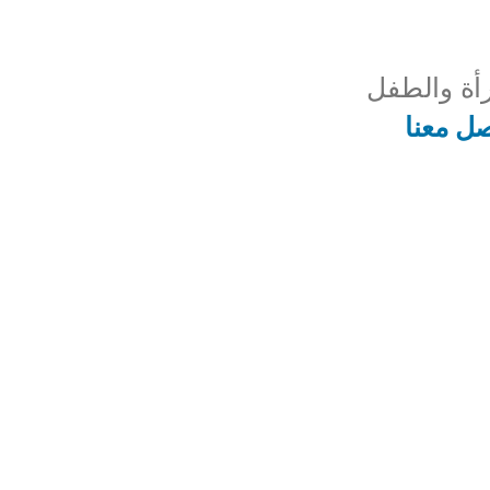
أة والطفل
صل معنا